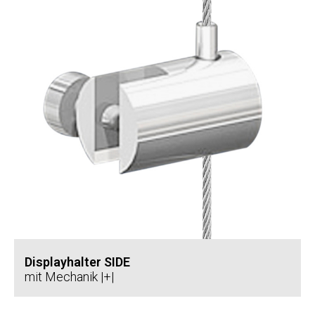
Displayhalter SIDE
mit Mechanik |+|